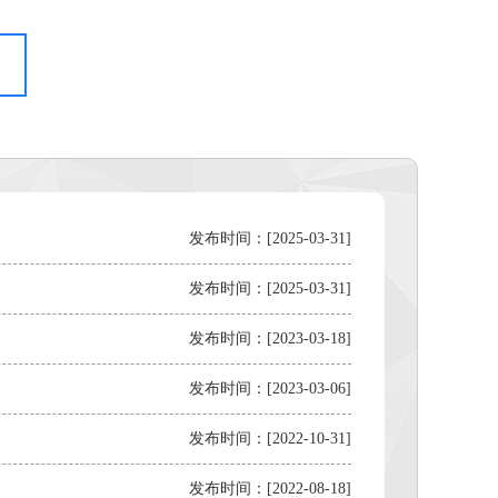
发布时间：[2025-03-31]
发布时间：[2025-03-31]
发布时间：[2023-03-18]
发布时间：[2023-03-06]
发布时间：[2022-10-31]
发布时间：[2022-08-18]