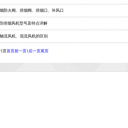
烟防火阀、排烟阀、排烟口、补风口
消防排烟风机型号及特点详解
轴流风机、混流风机的区别
/1页
首页
前一页
1
后一页
尾页