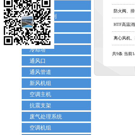
风机盘管
防火阀、排
风机箱系列
HTF高温
风幕机
水箱系列
离心风机、
冷却塔
共9条 当前1
通风口
通风管道
新风机组
空调主机
抗震支架
废气处理系统
空调机组