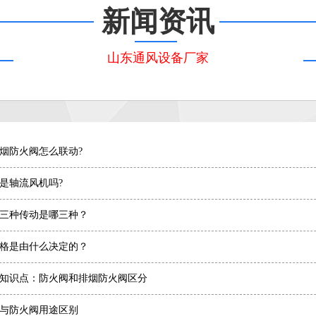
新闻资讯
山东通风设备厂家
烟防火阀怎么联动?
是轴流风机吗?
三种传动是哪三种？
格是由什么决定的？
知识点：防火阀和排烟防火阀区分
与防火阀用途区别