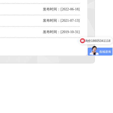
发布时间：[2022-06-18]
发布时间：[2021-07-13]
发布时间：[2019-10-31]
询价18605341118